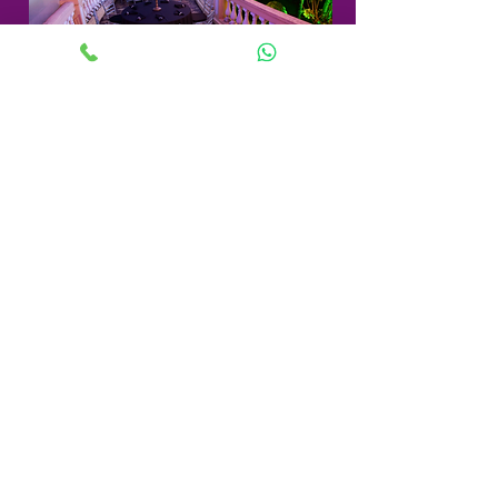
Vila do Conde - Aniversário
Formatura Hotel Dayrell
Rua Netuno, 123 - B. Ana Lúcia - Sabará - CEP:
34.710-190
-
comercial@praticomg.com.br
31-
3485-2492
//
3466-4061
© 2016 por Luciana Ligório. Orgulhosamente