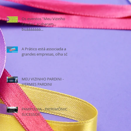
Os eventos "Meu Vizinho
Pardini" acabaram...
buááááááá...
A Prático está associada a
grandes empresas, olha só:
MEU VIZINHO PARDINI -
HERMES PARDINI
PAMPULHA - PATRIMÔNIO
SUCESSO!!