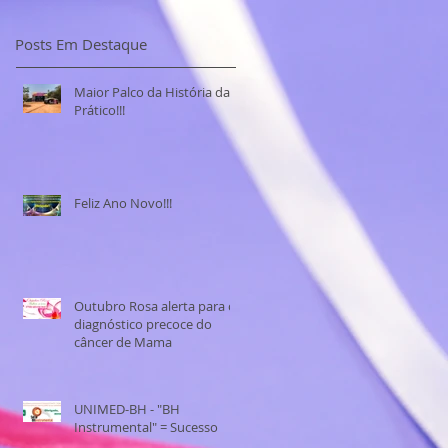
Posts Em Destaque
Maior Palco da História da
Prático!!!
Feliz Ano Novo!!!
Outubro Rosa alerta para o
diagnóstico precoce do
câncer de Mama
UNIMED-BH - "BH
Instrumental" = Sucesso